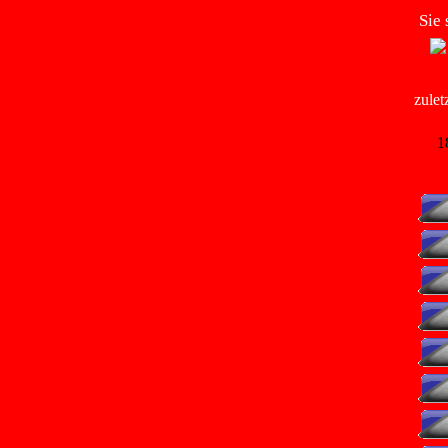
Sie 
zuletz
1